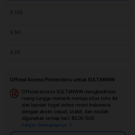
X 100
X 50
X 20
Official Access Protection+ untuk SULTANWIN
Official access SULTANWIN menghadirkan
Ad
ruang tunggu menarik menuju situs toto 4d
App
dan bandar togel online resmi Indonesia
Car
dengan akses cepat, stabil, dan mudah
digunakan setiap hari.
$5.00 SGD
Pelajari Selengkapnya