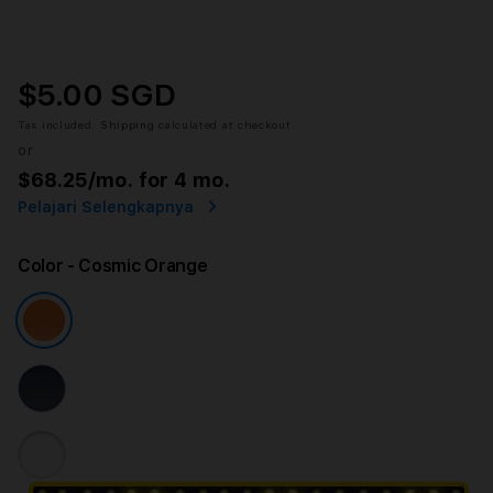
$5.00 SGD
Tax included.
Shipping
calculated at checkout.
or
$68.25
/mo. for 4 mo.
Pelajari Selengkapnya
Color
- Cosmic Orange