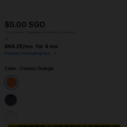
$5.00 SGD
Tax included.
Shipping
calculated at checkout.
or
$68.25
/mo. for 4 mo.
Pelajari Selengkapnya
Color
- Cosmic Orange