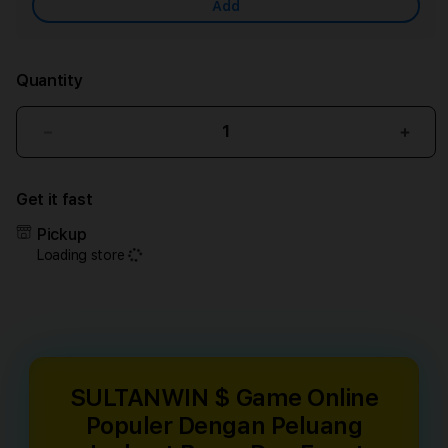
Add
Quantity
Decrease
Incr
quantity
quant
for
for
Get it fast
SULTANWIN
SUL
$
$
Pickup
Game
Gam
Loading store
Online
Onlin
Populer
Popu
Dengan
Deng
Peluang
Pelu
Jackpot
Jack
Besar
Besa
Dan
Dan
SULTANWIN $ Game Online
Event
Even
Populer Dengan Peluang
Harian
Hari