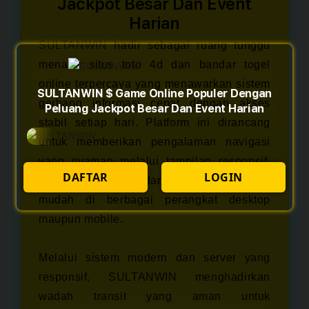
Jackpot Besar Dan Event
Harian
SULTANWIN
hadir sebagai ruang tunggu
menarik situs toto 4d dan bandar togel
online terpercaya yang menawarkan sistem
SULTANWIN $ Game Online Populer Dengan
gerbang informasi cepat dengan akses
Peluang Jackpot Besar Dan Event Harian
stabil setiap hari. Platform ini dirancang
untuk memberikan pengalaman navigasi
yang nyaman melalui tampilan responsif,
DAFTAR
LOGIN
halaman ringan, dan dukungan akses
mudah di berbagai perangkat desktop
maupun mobile.
Melalui sistem modern dan server yang
responsif, SULTANWIN menghadirkan
wadah transit yang aman untuk