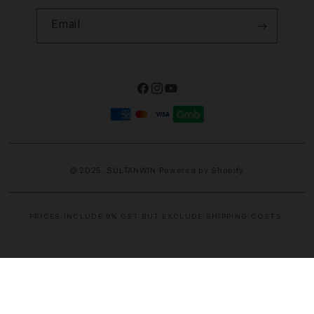
Email
Facebook
Instagram
YouTube
Payment
methods
© 2025,
SULTANWIN
Powered by Shopify
PRICES INCLUDE 9% GST BUT EXCLUDE SHIPPING COSTS.
S
i
n
g
l