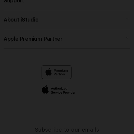
Support
AppleCare+
SITUS TOTO
Corporate
SITUS TOGEL
About iStudio
My Account
TOTO TOGEL
TOGEL ONLINE
Collection & Delivery
Elush Service Provider
TOTO TOGEL ONLINE
Apple Premium Partner
About Us
Returns & Exchanges
Financing Options
SITUS TOGEL ONLINE
Find an iStudio near you
Contact Us
Trade-in
BANDAR TOGEL ONLINE
Why Shop at iStudio
FAQ
Traveller’s Reservation
Elush Corporate Website
Privacy Policy
Site Terms of Use
Subscribe to our emails