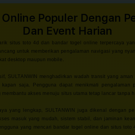
in
modal
nline Populer Dengan Pe
Dan Event Harian
ik situs toto 4d dan bandar togel online terpercaya y
 dirancang untuk memberikan pengalaman navigasi yang nyam
kat desktop maupun mobile.
onsif, SULTANWIN menghadirkan wadah transit yang aman
s kapan saja. Pengguna dapat menikmati pengalaman pe
yang membantu akses menuju situs utama tetap lancar tanpa 
caya yang lengkap, SULTANWIN juga dikenal dengan per
kses masuk yang mudah, sistem stabil, dan jaminan ke
 pengguna yang mencari bandar togel online dan situs t