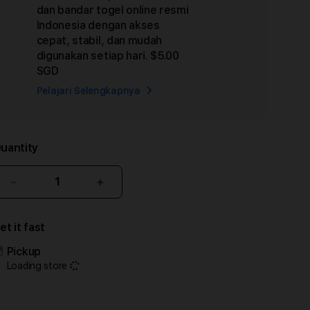
Care
dan bandar togel online resmi
Indonesia dengan akses
cepat, stabil, dan mudah
digunakan setiap hari.
$5.00
SGD
Pelajari Selengkapnya
uantity
Decrease
Increase
quantity
quantity
for
for
et it fast
SULTANWIN
SULTANWIN
$
$
Pickup
Game
Game
Loading store
Online
Online
Populer
Populer
Dengan
Dengan