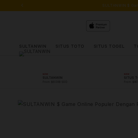
SULTANWIN $ Game
SULTANWIN
SITUS TOTO
SITUS TOGEL
T
NEW
NEW
SULTANWIN
SITUS 
From $8.008 SGD
From $80
Skip to
product
information