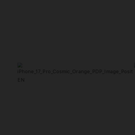
Open
media
1
in
modal