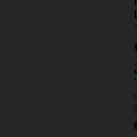
S
T
o
$
P
C