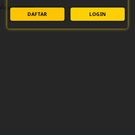
Open
media
DAFTAR
LOGIN
7
in
modal
Open
media
9