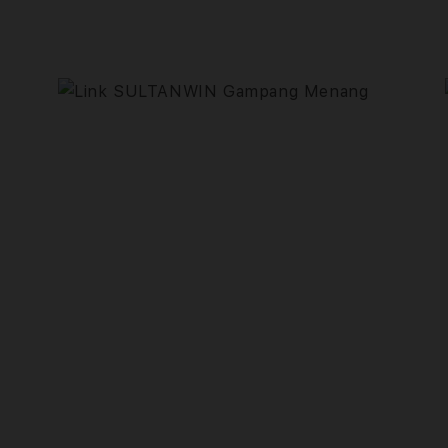
Open
media
4
in
modal