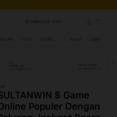
unjungi Sekarang !
Select your store
Log in
Cart
ONLINE
TOTO
TOGEL
Daftar
Login
NEW
TOTO TOGEL
TOGEL 4D
From $1285.00 SGD
From $999.00 SGD
EW
SULTANWIN $ Game
Online Populer Dengan