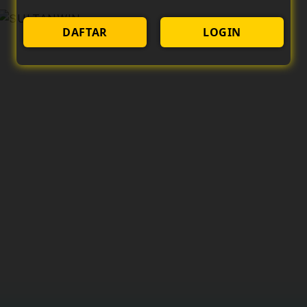
Open
media
DAFTAR
LOGIN
7
in
modal
Open
media
9