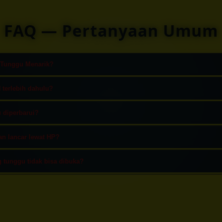
FAQ — Pertanyaan Umum
Tunggu Menarik?
antara atau halaman gerbang resmi yang dirancan
terlebih dahulu?
nkan informasi, memeriksa pembaruan sistem, dan
i filter keamanan untuk memastiakan Anda mendapatka
u diperbarui?
n situs tiruan (phishing). Ini adalah jalur transit p
arik ini, semua data mengenai link alternatif resmi, k
n lancar lewat HP?
la setiap hari demi kenyamanan para pengunjung.
an sistem yang ringan dan responsif. Baik Anda meng
g tunggu tidak bisa dibuka?
ang tunggu ini dengan cepat tanpa hambatan atau lo
erlu panik. Cukup muat ulang (refresh) halaman ruan
ernatif cadangan yang aktif dan siap digunakan langsu