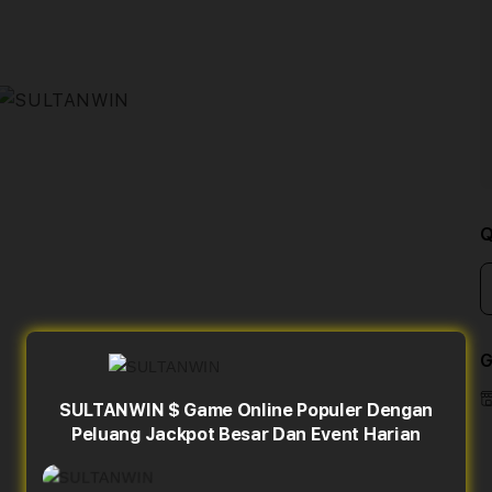
Open
media
5
in
modal
Q
G
SULTANWIN $ Game Online Populer Dengan
Peluang Jackpot Besar Dan Event Harian