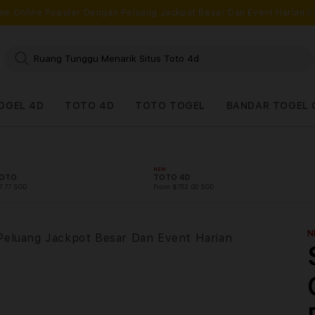
 Online Populer Dengan Peluang Jackpot Besar Dan Event Harian
K
OGEL 4D
TOTO 4D
TOTO TOGEL
BANDAR TOGEL 
NEW
TOTO
TOTO 4D
7.77 SGD
From $752.00 SGD
N