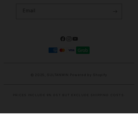
Email
Facebook
Instagram
YouTube
Payment
methods
© 2025,
SULTANWIN
Powered by Shopify
PRICES INCLUDE 9% GST BUT EXCLUDE SHIPPING COSTS.
S
i
n
g
l