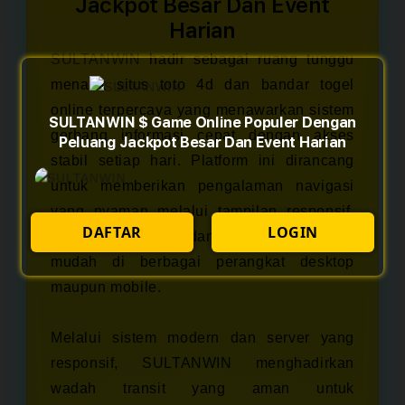
Jackpot Besar Dan Event
Harian
SULTANWIN
hadir sebagai ruang tunggu
menarik situs toto 4d dan bandar togel
online terpercaya yang menawarkan sistem
SULTANWIN $ Game Online Populer Dengan
gerbang informasi cepat dengan akses
Peluang Jackpot Besar Dan Event Harian
stabil setiap hari. Platform ini dirancang
untuk memberikan pengalaman navigasi
yang nyaman melalui tampilan responsif,
DAFTAR
LOGIN
halaman ringan, dan dukungan akses
mudah di berbagai perangkat desktop
maupun mobile.
Melalui sistem modern dan server yang
responsif, SULTANWIN menghadirkan
wadah transit yang aman untuk