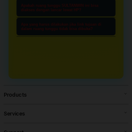
memastiakan Anda mendapatkan
Ya, tentu saja. Di dalam ruang
mengamankan informasi, memeriksa
Apakah ruang tunggu SULTANWIN ini bisa
link akses yang asli dan terbebas dari
tunggu menarik ini, semua data
diakses dengan lancar lewat HP?
pembaruan sistem, dan
risiko pemblokiran internet (nawala)
mengenai link alternatif resmi,
Sangat bisa. SULTANWIN
mendapatkan akses langsung yang
maupun situs tiruan (phishing). Ini
Apa yang harus dilakukan jika link tujuan di
kestabilan server, dan rujukan
dioptimalkan dengan sistem yang
dalam ruang tunggu tidak bisa dibuka?
aman sebelum menuju ke situs toto
adalah jalur transit paling aman
bandar togel online terpercaya
ringan dan responsif. Baik Anda
4d utama.
Jika Anda menemui kendala, Anda
untuk menuju bandar togel online
diperbarui secara berkala setiap hari
menggunakan smartphone
tidak perlu panik. Cukup muat ulang
pilihan Anda.
demi kenyamanan para pengunjung.
(Android/iOS), tablet, maupun
(refresh) halaman ruang tunggu
desktop, Anda dapat mengakses
SULTANWIN ini. Sistem kami akan
ruang tunggu ini dengan cepat tanpa
secara otomatis menyediakan opsi
hambatan atau loading yang lama.
link alternatif cadangan yang aktif
dan siap digunakan langsung.
Products
Services
SULTANWIN
TOTO 4D