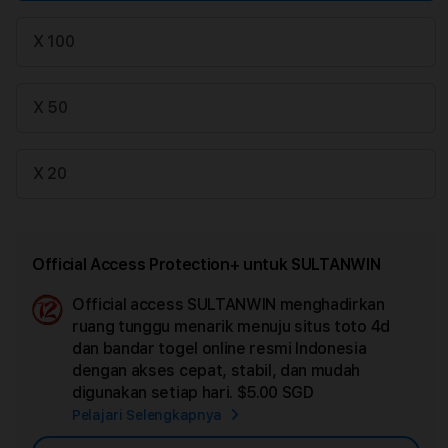
X 100
X 50
X 20
Official Access Protection+ untuk SULTANWIN
Official access SULTANWIN menghadirkan
Ad
ruang tunggu menarik menuju situs toto 4d
App
dan bandar togel online resmi Indonesia
Car
dengan akses cepat, stabil, dan mudah
digunakan setiap hari.
$5.00 SGD
Pelajari Selengkapnya