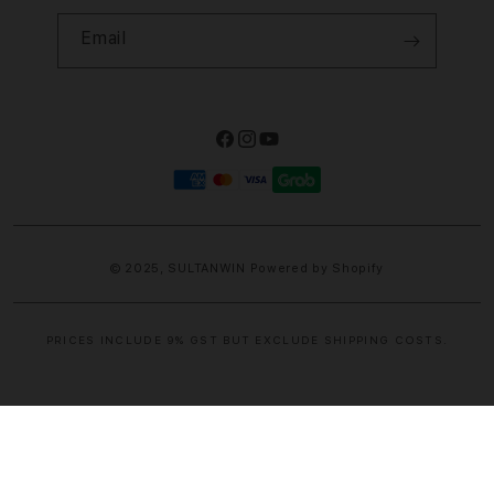
Email
Facebook
Instagram
YouTube
Payment
methods
© 2025,
SULTANWIN
Powered by Shopify
PRICES INCLUDE 9% GST BUT EXCLUDE SHIPPING COSTS.
S
i
n
g
l