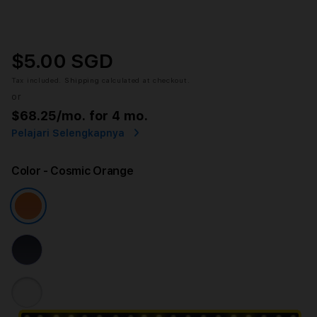
$5.00 SGD
Tax included.
Shipping
calculated at checkout.
or
$68.25
/mo. for 4 mo.
Pelajari Selengkapnya
Color
- Cosmic Orange