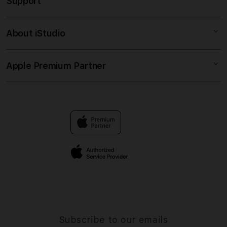
Support
AppleCare+
SITUS TOTO
Corporate
SITUS TOGEL
About iStudio
My Account
TOTO TOGEL
TOGEL ONLINE
Collection & Delivery
Elush Service Provider
TOTO TOGEL ONLINE
Apple Premium Partner
About Us
Returns & Exchanges
Financing Options
SITUS TOGEL ONLINE
Find an iStudio near you
Contact Us
Trade-in
BANDAR TOGEL ONLINE
Why Shop at iStudio
FAQ
Traveller’s Reservation
Elush Corporate Website
Privacy Policy
Site Terms of Use
Subscribe to our emails