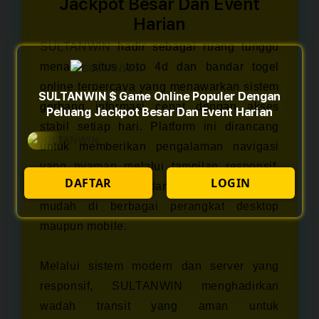
Jackpot Besar Dan Event
Harian
SULTANWIN
hadir sebagai ruang tunggu
menarik situs toto 4d dan bandar togel
online terpercaya yang menawarkan sistem
SULTANWIN $ Game Online Populer Dengan
gerbang informasi cepat dengan akses
Peluang Jackpot Besar Dan Event Harian
stabil setiap hari. Platform ini dirancang
untuk memberikan pengalaman navigasi
yang nyaman melalui tampilan responsif,
DAFTAR
LOGIN
halaman ringan, dan dukungan akses
mudah di berbagai perangkat desktop
maupun mobile.
Melalui sistem modern dan server yang
responsif, SULTANWIN menghadirkan
wadah transit yang aman untuk