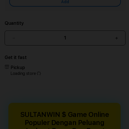
Add
Quantity
Decrease
Incr
quantity
quant
for
for
Get it fast
SULTANWIN
SUL
$
$
Pickup
Game
Gam
Loading store
Online
Onlin
Populer
Popu
Dengan
Deng
Peluang
Pelu
Jackpot
Jack
Besar
Besa
Dan
Dan
SULTANWIN $ Game Online
Event
Even
Populer Dengan Peluang
Harian
Hari