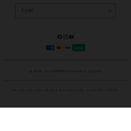
Email
Facebook
Instagram
YouTube
Payment
methods
© 2025,
SULTANWIN
Powered by Shopify
PRICES INCLUDE 9% GST BUT EXCLUDE SHIPPING COSTS.
S
i
n
g
l