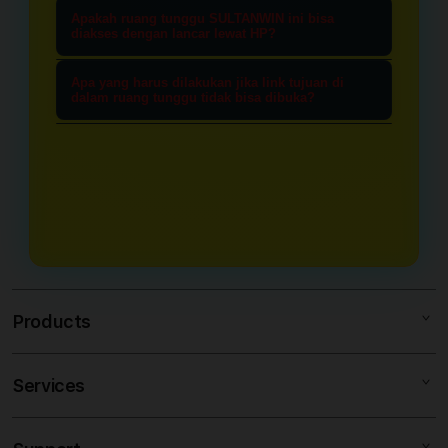
memastiakan Anda mendapatkan
Ya, tentu saja. Di dalam ruang
mengamankan informasi, memeriksa
Apakah ruang tunggu SULTANWIN ini bisa
link akses yang asli dan terbebas dari
tunggu menarik ini, semua data
diakses dengan lancar lewat HP?
pembaruan sistem, dan
risiko pemblokiran internet (nawala)
mengenai link alternatif resmi,
Sangat bisa. SULTANWIN
mendapatkan akses langsung yang
maupun situs tiruan (phishing). Ini
Apa yang harus dilakukan jika link tujuan di
kestabilan server, dan rujukan
dioptimalkan dengan sistem yang
dalam ruang tunggu tidak bisa dibuka?
aman sebelum menuju ke situs toto
adalah jalur transit paling aman
bandar togel online terpercaya
ringan dan responsif. Baik Anda
4d utama.
Jika Anda menemui kendala, Anda
untuk menuju bandar togel online
diperbarui secara berkala setiap hari
menggunakan smartphone
tidak perlu panik. Cukup muat ulang
pilihan Anda.
demi kenyamanan para pengunjung.
(Android/iOS), tablet, maupun
(refresh) halaman ruang tunggu
desktop, Anda dapat mengakses
SULTANWIN ini. Sistem kami akan
ruang tunggu ini dengan cepat tanpa
secara otomatis menyediakan opsi
hambatan atau loading yang lama.
link alternatif cadangan yang aktif
dan siap digunakan langsung.
Products
Services
SULTANWIN
TOTO 4D