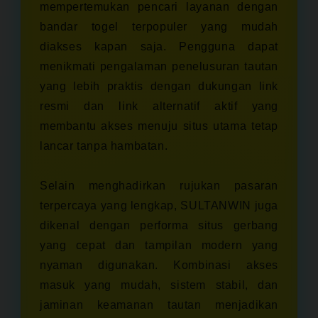
mempertemukan pencari layanan dengan
bandar togel terpopuler yang mudah
diakses kapan saja. Pengguna dapat
menikmati pengalaman penelusuran tautan
yang lebih praktis dengan dukungan link
resmi dan link alternatif aktif yang
membantu akses menuju situs utama tetap
lancar tanpa hambatan.
Selain menghadirkan rujukan pasaran
terpercaya yang lengkap, SULTANWIN juga
dikenal dengan performa situs gerbang
yang cepat dan tampilan modern yang
nyaman digunakan. Kombinasi akses
masuk yang mudah, sistem stabil, dan
jaminan keamanan tautan menjadikan