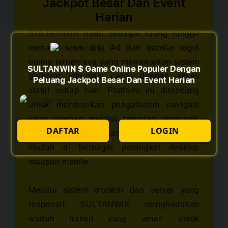
Jackpot Besar Dan Event
Harian
SULTANWIN
hadir sebagai ruang tunggu
menarik situs toto 4d dan bandar togel
online terpercaya yang menawarkan sistem
SULTANWIN $ Game Online Populer Dengan
gerbang informasi cepat dengan akses
Peluang Jackpot Besar Dan Event Harian
stabil setiap hari. Platform ini dirancang
untuk memberikan pengalaman navigasi
yang nyaman melalui tampilan responsif,
DAFTAR
LOGIN
halaman ringan, dan dukungan akses
mudah di berbagai perangkat desktop
maupun mobile.
Melalui sistem modern dan server yang
responsif, SULTANWIN menghadirkan
wadah transit yang aman untuk