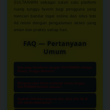
SULTANWIN sebagai salah satu platform
ruang tunggu favorit bagi pengguna yang
mencari bandar togel online dan situs toto
4d resmi dengan pengalaman akses yang
aman dan praktis setiap hari.
FAQ — Pertanyaan
Umum
Apa yang dimaksud dengan SULTANWIN sebagai
Ruang Tunggu Menarik?
SULTANWIN adalah sebuah platform
Mengapa saya harus melewati ruang tunggu
perantara atau halaman gerbang
SULTANWIN terlebih dahulu?
resmi yang dirancang secara
Ruang tunggu SULTANWIN berfungsi
Apakah informasi pasaran dan situs toto 4d di
menarik untuk menyambut para
sebagai filter keamanan untuk
sini selalu diperbarui?
pengguna. Di sini, Anda bisa