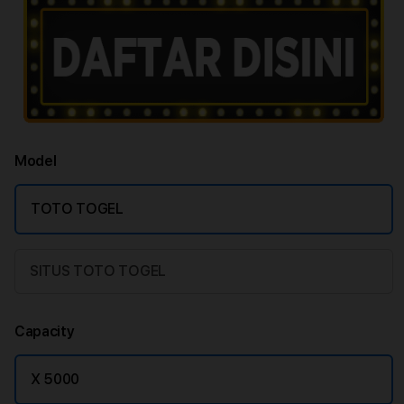
Model
TOTO TOGEL
SITUS TOTO TOGEL
Capacity
X 5000