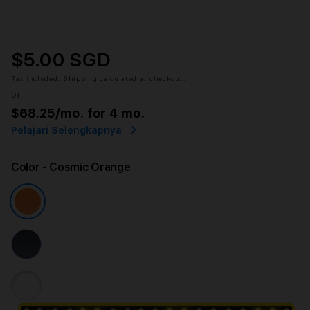
$5.00 SGD
Tax included.
Shipping
calculated at checkout.
or
$68.25
/mo. for 4 mo.
Pelajari Selengkapnya
Color
- Cosmic Orange