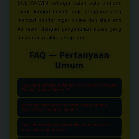
SULTANWIN sebagai salah satu platform
ruang tunggu favorit bagi pengguna yang
mencari bandar togel online dan situs toto
4d resmi dengan pengalaman akses yang
aman dan praktis setiap hari.
FAQ — Pertanyaan
Umum
Apa yang dimaksud dengan SULTANWIN sebagai
Ruang Tunggu Menarik?
SULTANWIN adalah sebuah platform
Mengapa saya harus melewati ruang tunggu
perantara atau halaman gerbang
SULTANWIN terlebih dahulu?
resmi yang dirancang secara
Ruang tunggu SULTANWIN berfungsi
Apakah informasi pasaran dan situs toto 4d di
menarik untuk menyambut para
sebagai filter keamanan untuk
sini selalu diperbarui?
pengguna. Di sini, Anda bisa