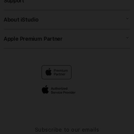
Support
AppleCare+
SITUS TOTO
Corporate
SITUS TOGEL
About iStudio
My Account
TOTO TOGEL
TOGEL ONLINE
Collection & Delivery
Elush Service Provider
TOTO TOGEL ONLINE
Apple Premium Partner
About Us
Returns & Exchanges
Financing Options
SITUS TOGEL ONLINE
Find an iStudio near you
Contact Us
Trade-in
BANDAR TOGEL ONLINE
Why Shop at iStudio
FAQ
Traveller’s Reservation
Elush Corporate Website
Privacy Policy
Site Terms of Use
Subscribe to our emails