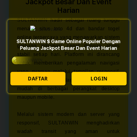
Jackpot Besar Dan Event
Harian
SULTANWIN
hadir sebagai ruang tunggu
menarik situs toto 4d dan bandar togel
online terpercaya yang menawarkan sistem
SULTANWIN $ Game Online Populer Dengan
gerbang informasi cepat dengan akses
Peluang Jackpot Besar Dan Event Harian
stabil setiap hari. Platform ini dirancang
untuk memberikan pengalaman navigasi
yang nyaman melalui tampilan responsif,
DAFTAR
LOGIN
halaman ringan, dan dukungan akses
mudah di berbagai perangkat desktop
maupun mobile.
Melalui sistem modern dan server yang
responsif, SULTANWIN menghadirkan
wadah transit yang aman untuk