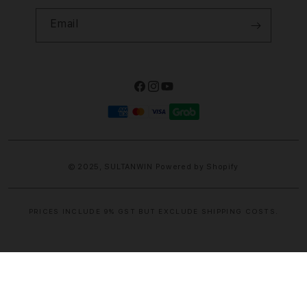
Email
Facebook
Instagram
YouTube
Payment
methods
© 2025,
SULTANWIN
Powered by Shopify
PRICES INCLUDE 9% GST BUT EXCLUDE SHIPPING COSTS.
S
i
n
g
l